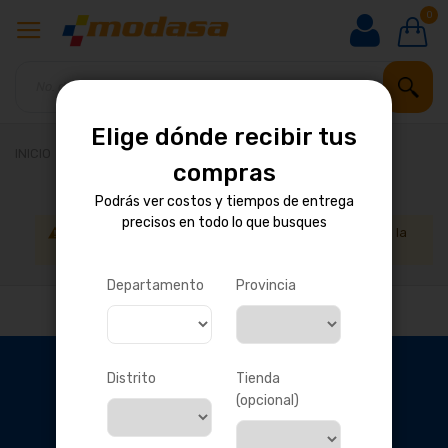
0
Elige dónde recibir tus
INICIO
BICICLETAS
COMPONENTES
FRENOS
compras
Podrás ver costos y tiempos de entrega
precisos en todo lo que busques
No podemos encontrar productos que coincida con la
selección.
Departamento
Provincia
Distrito
Tienda
(opcional)
OBTÉN DESCUENTOS