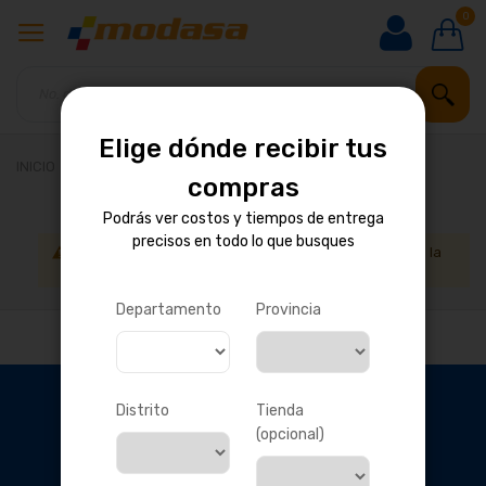
0
Elige dónde recibir tus
INICIO
BICICLETAS
compras
Podrás ver costos y tiempos de entrega
precisos en todo lo que busques
No podemos encontrar productos que coincida con la
selección.
Departamento
Provincia
Distrito
Tienda
(opcional)
OBTÉN DESCUENTOS