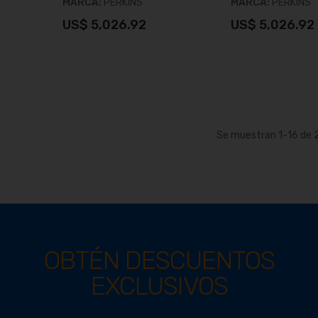
MARCA:
PERKINS
MARCA:
PERKINS
US$ 5,026.92
US$ 5,026.92
o
Añadir al carrito
Añadir al c
Se muestran
1
-
16
de
OBTÉN DESCUENTOS
EXCLUSIVOS