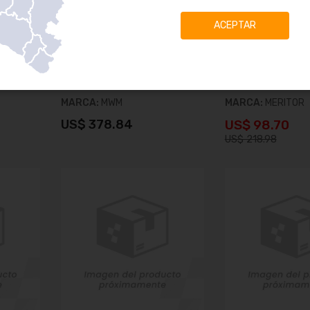
ACEPTAR
1
KIT DE REPARACION DE 2
KIT DE REPARACIÓN
CILINDROS
RODAMIENTO DE C
SKU:
961280190128
SKU:
805205
MARCA:
MWM
MARCA:
MERITOR
US$ 378.84
US$ 98.70
US$ 218.98
o
Añadir al carrito
Añadir al c