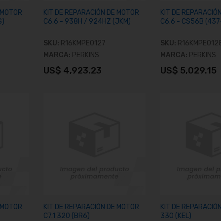
E MOTOR
KIT DE REPARACIÓN DE MOTOR
KIT DE REPARACIÓ
S)
C6.6 - 938H / 924HZ (JKM)
C6.6 - CS56B (43
SKU:
R16KMPE0127
SKU:
R16KMPE012
MARCA:
PERKINS
MARCA:
PERKINS
US$ 4,923.23
US$ 5,029.15
o
Añadir al carrito
Añadir al c
E MOTOR
KIT DE REPARACIÓN DE MOTOR
KIT DE REPARACIÓ
C7.1 320 (BR6)
330 (KEL)