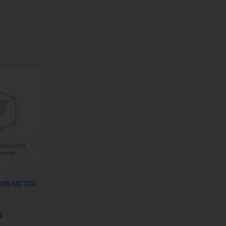
1
arrito
N DE MOTOR
4