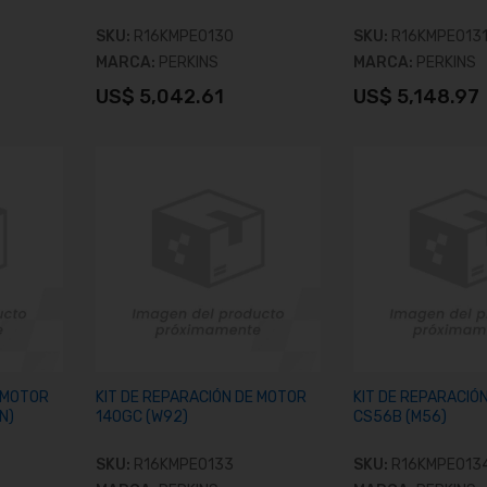
SKU:
R16KMPE0130
SKU:
R16KMPE013
MARCA:
PERKINS
MARCA:
PERKINS
US$ 5,042.61
US$ 5,148.97
o
Añadir al carrito
Añadir al c
E MOTOR
KIT DE REPARACIÓN DE MOTOR
KIT DE REPARACIÓ
N)
140GC (W92)
CS56B (M56)
SKU:
R16KMPE0133
SKU:
R16KMPE013