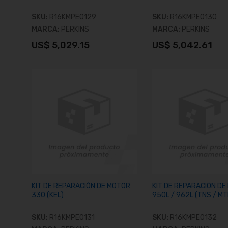
SKU:
R16KMPE0129
SKU:
R16KMPE0130
MARCA:
PERKINS
MARCA:
PERKINS
US$ 5,029.15
US$ 5,042.61
Añadir al carrito
Añadir al carrit
KIT DE REPARACIÓN DE MOTOR
KIT DE REPARACIÓN D
330 (KEL)
950L / 962L (TNS / MT
SKU:
R16KMPE0131
SKU:
R16KMPE0132