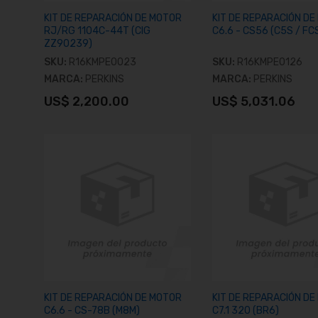
KIT DE REPARACIÓN DE MOTOR
KIT DE REPARACIÓN D
RJ/RG 1104C-44T (CIG
C6.6 - CS56 (C5S / FC
ZZ90239)
SKU:
R16KMPE0023
SKU:
R16KMPE0126
MARCA:
PERKINS
MARCA:
PERKINS
US$ 2,200.00
US$ 5,031.06
Añadir al carrito
Añadir al carrit
KIT DE REPARACIÓN DE MOTOR
KIT DE REPARACIÓN D
C6.6 - CS-78B (M8M)
C7.1 320 (BR6)