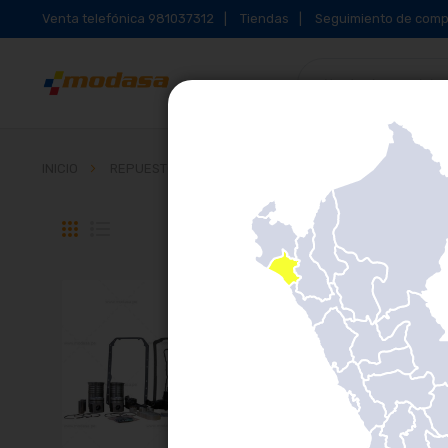
Venta telefónica 981037312
Tiendas
Seguimiento de comp
INICIO
REPUESTOS PARA MOTOR
KITS DE REPARACIÓN
Parrilla
Lista
Se muestran
1
-
16
de
22
resultados