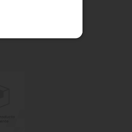
 DE
ORONA
arrito