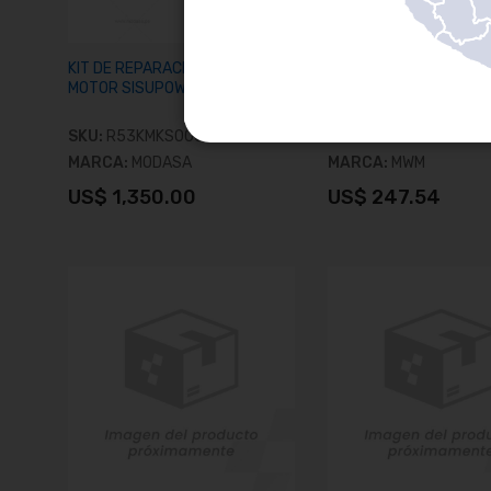
KIT DE REPARACIÓN PARA
KIT DE REPARACION DE 
MOTOR SISUPOWER 420DS
CILINDRO
SKU:
R53KMKS0001
SKU:
961280190648
MARCA:
MODASA
MARCA:
MWM
US$ 1,350.00
US$ 247.54
Añadir al carrito
Añadir al carrit