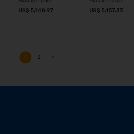
MARCA:
PERKINS
MARCA:
PERKINS
US$ 5,148.97
US$ 5,157.33
Añadir al carrito
Añadir al carrit
Página
Actualmente estás leyendo página
Página
Página
Siguiente
1
2