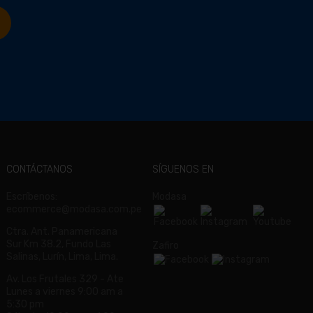
CONTÁCTANOS
SÍGUENOS EN
Escríbenos:
Modasa
ecommerce@modasa.com.pe
Ctra. Ant. Panamericana
Sur Km 38.2, Fundo Las
Zafiro
Salinas, Lurín, Lima, Lima.
Av. Los Frutales 329 - Ate
Lunes a viernes 9:00 am a
5:30 pm