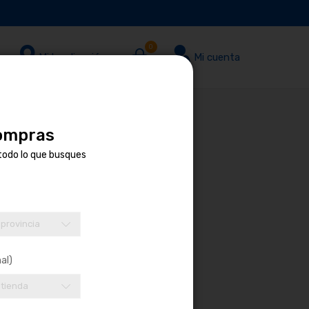
0
Mi localización
Mi cuenta
compras
todo lo que busques
 provincia
al)
 tienda