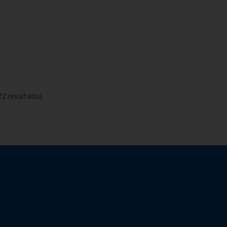
arrito
22
resultados