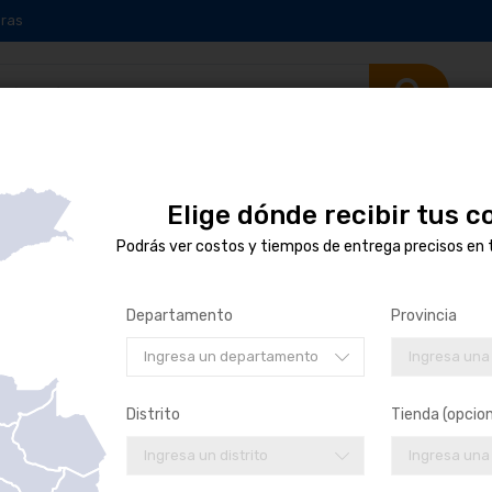
ras
Elige dónde recibir tus 
Podrás ver costos y tiempos de entrega precisos en 
Departamento
Provincia
- 55%
Ingresa un departamento
Ingresa una
Distrito
Tienda (opcion
Ingresa un distrito
Ingresa una