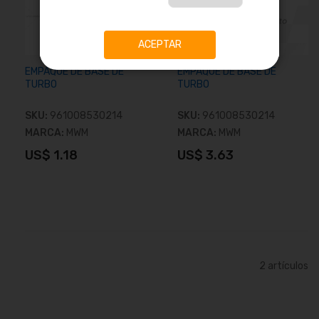
ACEPTAR
EMPAQUE DE BASE DE
EMPAQUE DE BASE DE
TURBO
TURBO
SKU:
961008530214
SKU:
961008530214
MARCA:
MWM
MARCA:
MWM
US$ 1.18
US$ 3.63
Añadir al carrito
Añadir al carrito
2
artículos