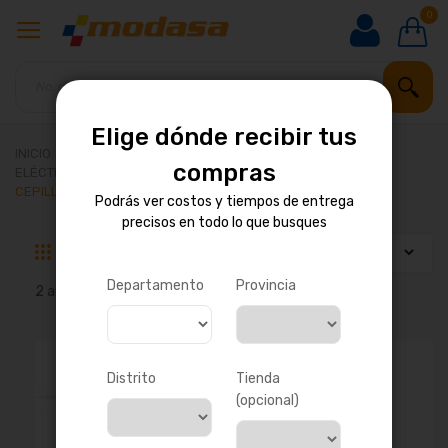
0
Elige dónde recibir tus
INICIO
HERRAMIENTAS Y MAQUINARIA
compras
ELÉCTRICAS E INALÁMBRICAS
CEPILLOS ELÉCTRICOS PARA MADERA
Podrás ver costos y tiempos de entrega
precisos en todo lo que busques
Parrilla
Lista
Departamento
Provincia
2
artículos
Distrito
Tienda
(opcional)