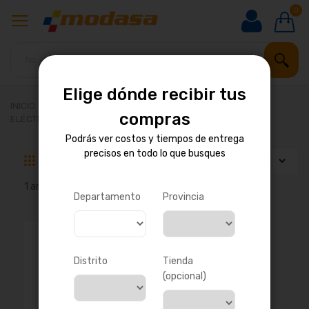
0
Elige dónde recibir tus
INICIO
REPUESTOS PARA MOTOR
compras
ELÉCTRICO Y ELECTRÓNICO
GOVERNADORES
Podrás ver costos y tiempos de entrega
precisos en todo lo que busques
Parrilla
Lista
1
artículo
Departamento
Provincia
Distrito
Tienda
(opcional)