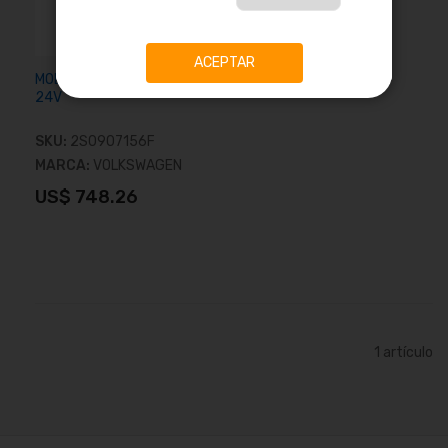
ACEPTAR
MODULO DE UNIDAD LOGICA
24V
SKU:
2S0907156F
MARCA:
VOLKSWAGEN
US$ 748.26
Añadir al carrito
1
artículo