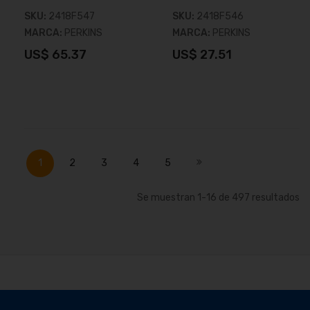
SKU:
2418F547
SKU:
2418F546
MARCA:
PERKINS
MARCA:
PERKINS
US$ 65.37
US$ 27.51
Añadir al carrito
Añadir al carrito
Página
Actualmente estás leyendo página
Página
Página
Página
Página
Página
Siguiente
1
2
3
4
5
Se muestran
1
-
16
de
497
resultados