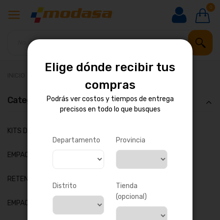
0
Elige dónde recibir tus
INICIO
REPUESTOS PARA MOTOR
EMPAQUE
compras
Categoría
Podrás ver costos y tiempos de entrega
precisos en todo lo que busques
artículos
KITS DE EMPAQUES
151
Departamento
Provincia
artículos
EMPAQUES DE CULATA
45
artículos
RETENES
88
Distrito
Tienda
(opcional)
artículos
EMPAQUES DE DISTRIBUCIÓN
15