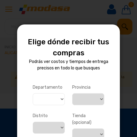
0
Elige dónde recibir tus
INICIO
HERRAMIENTAS Y MAQUINARIA
MANUALES
compras
ALICATES, PRENSAS Y TORQUÍMETROS
Podrás ver costos y tiempos de entrega
precisos en todo lo que busques
No podemos encontrar productos que coincida con la
selección.
Departamento
Provincia
Distrito
Tienda
(opcional)
OBTÉN DESCUENTOS