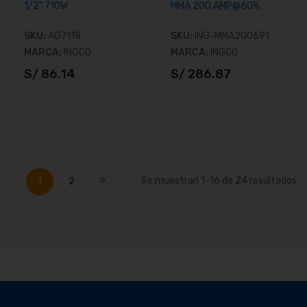
1/2" 710W
MMA 200 AMP@60%
SKU:
AG7118
SKU:
ING-MMA200691
MARCA:
INGCO
MARCA:
INGCO
S/ 86.14
S/ 286.87
Añadir al carrito
Añadir al carrito
Página
Actualmente estás leyendo página
Página
Página
Siguiente
Se muestran
1
-
16
de
24
resultados
1
2