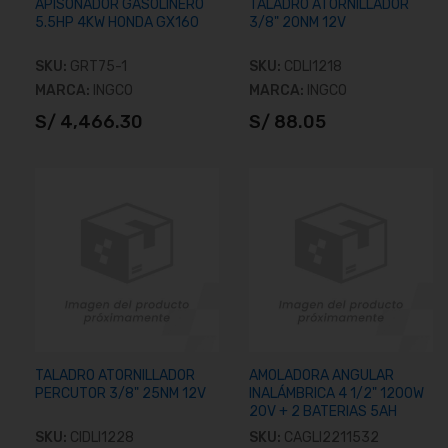
APISONADOR GASOLINERO
TALADRO ATORNILLADOR
5.5HP 4KW HONDA GX160
3/8" 20NM 12V
SKU:
GRT75-1
SKU:
CDLI1218
MARCA:
INGCO
MARCA:
INGCO
S/ 4,466.30
S/ 88.05
Añadir al carrito
Añadir al carrito
TALADRO ATORNILLADOR
AMOLADORA ANGULAR
PERCUTOR 3/8" 25NM 12V
INALÁMBRICA 4 1/2" 1200W
20V + 2 BATERIAS 5AH
SKU:
CIDLI1228
SKU:
CAGLI2211532