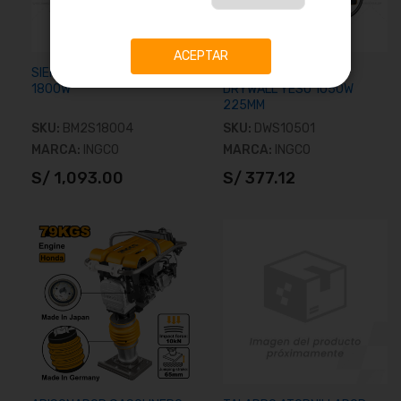
ACEPTAR
SIERRA INGLETADORA 10"
LIJADORA DE PARED
1800W
DRYWALL YESO 1050W
225MM
SKU:
BM2S18004
SKU:
DWS10501
MARCA:
INGCO
MARCA:
INGCO
S/ 1,093.00
S/ 377.12
Añadir al carrito
Añadir al carrito