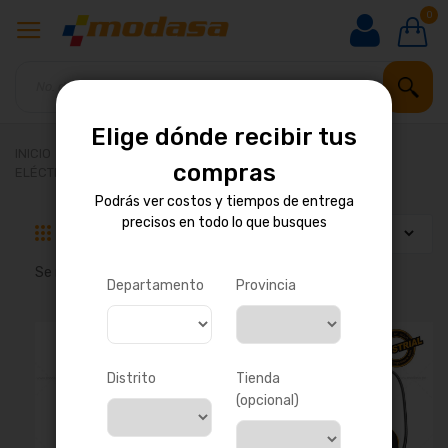
0
Elige dónde recibir tus
INICIO
HERRAMIENTAS Y MAQUINARIA
compras
ELÉCTRICAS E INALÁMBRICAS
SIERRAS Y LIJADORAS
Podrás ver costos y tiempos de entrega
precisos en todo lo que busques
Parrilla
Lista
Se muestran
1
-
16
de
24
resultados
Departamento
Provincia
Distrito
Tienda
(opcional)