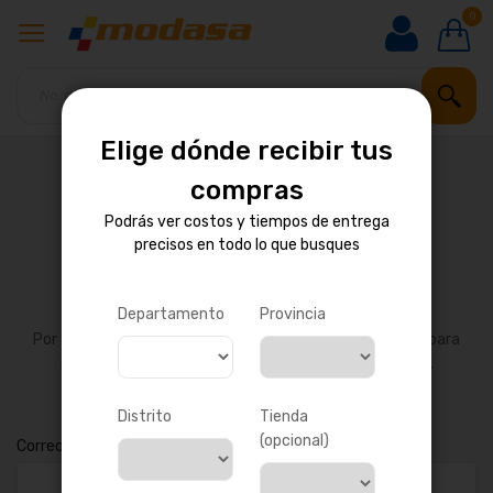
0
Elige dónde recibir tus
compras
Podrás ver costos y tiempos de entrega
precisos en todo lo que busques
¿Olvidó su contraseña?
Departamento
Provincia
Por favor introduzca su dirección de correo electrónico para
recibir un enlace de restablecimiento de contraseña.
Distrito
Tienda
(opcional)
Correo electrónico