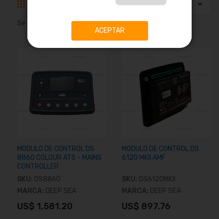
Parrilla
Lista
Se muestran
1
-
16
de
21
resultados
ACEPTAR
MODULO DE CONTROL DS
MODULO DE CONTROL DS
8860 COLOUR ATS - MAINS
6120 MKII AMF
CONTROLLER
SKU:
DS8860
SKU:
DS6120MKII
MARCA:
DEEP SEA
MARCA:
DEEP SEA
US$ 1,581.20
US$ 897.76
Añadir al carrito
Añadir al carrito