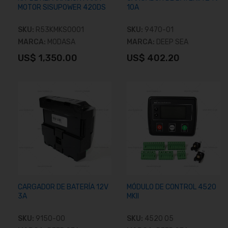
MOTOR SISUPOWER 420DS
10A
SKU:
R53KMKS0001
SKU:
9470-01
MARCA:
MODASA
MARCA:
DEEP SEA
US$ 1,350.00
US$ 402.20
Añadir al carrito
Añadir al carrito
CARGADOR DE BATERÍA 12V
MÓDULO DE CONTROL 4520
3A
MKII
SKU:
9150-00
SKU:
4520 05