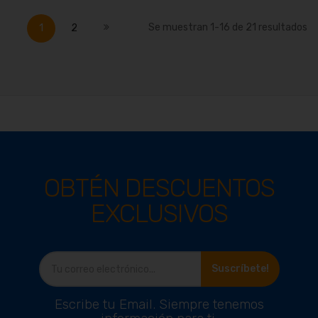
Página
Actualmente estás leyendo página
Página
Página
Siguiente
Se muestran
1
-
16
de
21
resultados
1
2
OBTÉN DESCUENTOS
EXCLUSIVOS
Suscríbete!
Escribe tu Email. Siempre tenemos