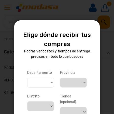
0
Elige dónde recibir tus
INICIO
OFERTAS DEL MES
compras
Categoría
Podrás ver costos y tiempos de entrega
precisos en todo lo que busques
artículos
MÓDULOS Y CARGADORES DEEP SEA
15
Departamento
Provincia
artículos
REPUESTOS PERKINS - SISTEMAS DE COMBUSTIBLES
5
artículo
KIT DE REPARACIÓN - SISUPOWER
1
Distrito
Tienda
(opcional)