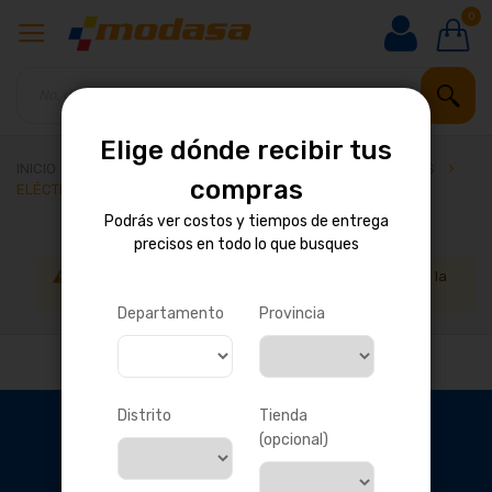
0
Elige dónde recibir tus
INICIO
EQUIPOS DE CONSTRUCCIÓN
OTROS SISTEMAS
compras
ELÉCTRICO / ELECTRÓNICO
Podrás ver costos y tiempos de entrega
precisos en todo lo que busques
No podemos encontrar productos que coincida con la
selección.
Departamento
Provincia
Distrito
Tienda
(opcional)
OBTÉN DESCUENTOS