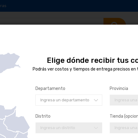
ras
ADORAS
EMBRAGUE
EMBRAGUE COMPLETO
Elige dónde recibir tus 
Podrás ver costos y tiempos de entrega precisos en 
Departamento
Provincia
Ingresa un departamento
Ingresa una
Distrito
Tienda (opcion
Ingresa un distrito
Ingresa una