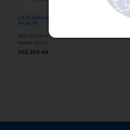
EJE DE EMBRAGUE TDF DE 3
PALANCAS
SKU:
30/246-6
MARCA:
BEPCO
US$ 203.48
Añadir al carrito