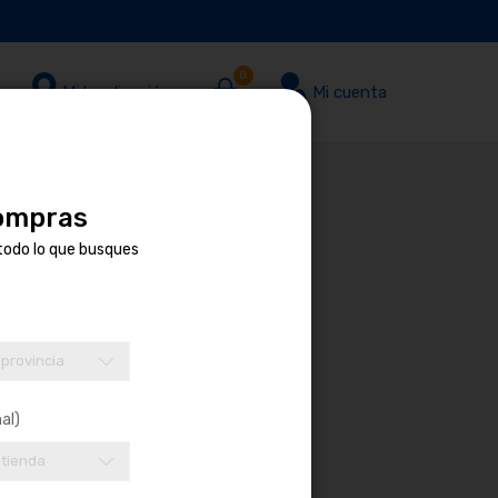
0
Mi localización
Mi cuenta
compras
todo lo que busques
 provincia
al)
 tienda