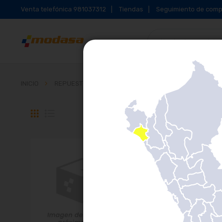
Venta telefónica 981037312
Tiendas
Seguimiento de comp
INICIO
REPUESTOS PARA TRACTORES AGRÍCOLAS Y COSECH
Parrilla
Lista
1
artículo