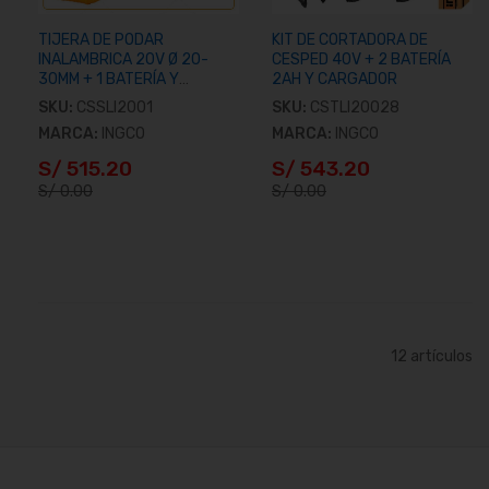
TIJERA DE PODAR
KIT DE CORTADORA DE
INALAMBRICA 20V Ø 20-
CESPED 40V + 2 BATERÍA
30MM + 1 BATERÍA Y
2AH Y CARGADOR
CARGADOR
SKU:
CSSLI2001
SKU:
CSTLI20028
MARCA:
INGCO
MARCA:
INGCO
S/ 515.20
S/ 543.20
S/ 0.00
S/ 0.00
Añadir al carrito
Añadir al carrito
12
artículos