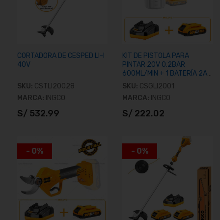
CORTADORA DE CESPED LI-I
KIT DE PISTOLA PARA
40V
PINTAR 20V 0.2BAR
600ML/MIN + 1 BATERÍA 2AH
Y CARGADOR
SKU:
CSTLI20028
SKU:
CSGLI2001
MARCA:
INGCO
MARCA:
INGCO
S/ 532.99
S/ 222.02
Añadir al carrito
Añadir al carrito
- 0%
- 0%