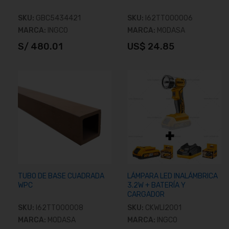
SKU:
GBC5434421
SKU:
I62TT000006
MARCA:
INGCO
MARCA:
MODASA
S/ 480.01
US$ 24.85
Añadir al carrito
Añadir al carrito
TUBO DE BASE CUADRADA
LÁMPARA LED INALÁMBRICA
WPC
3.2W + BATERÍA Y
CARGADOR
SKU:
I62TT000008
SKU:
CKWLI2001
MARCA:
MODASA
MARCA:
INGCO