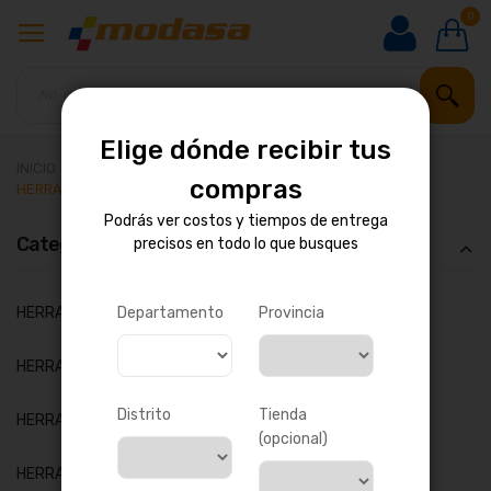
0
Elige dónde recibir tus
INICIO
HERRAMIENTAS Y MAQUINARIA
compras
HERRAMIENTAS POR ESPECIALIDAD
Podrás ver costos y tiempos de entrega
Categoría
precisos en todo lo que busques
artículos
HERRAMIENTAS DE JARDÍN
5
Departamento
Provincia
artículos
HERRAMIENTAS PARA LA CONSTRUCCIÓN
2
Distrito
Tienda
artículo
HERRAMIENTAS PARA ELECTRICISTAS
1
(opcional)
artículos
HERRAMIENTAS DE MECÁNICA AUTOMOTRIZ
2