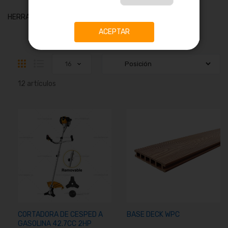
artículos
HERRAMIENTAS PARA PINTURA
2
ACEPTAR
Parrilla
Lista
12
artículos
CORTADORA DE CESPED A
BASE DECK WPC
GASOLINA 42.7CC 2HP