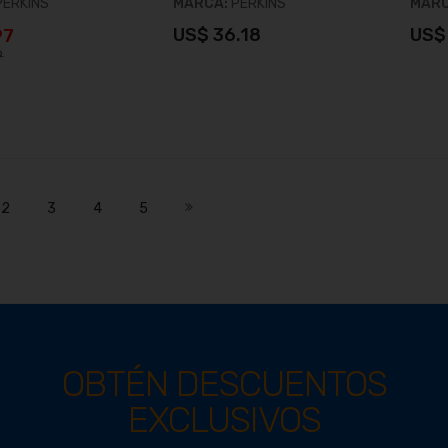
PERKINS
MARCA:
PERKINS
MAR
97
US$ 36.18
US$
9
ñadir al carrito
Añadir al carrito
mente estás leyendo página
Página
Página
Página
Página
Página
Siguiente
2
3
4
5
OBTÉN DESCUENTOS
EXCLUSIVOS