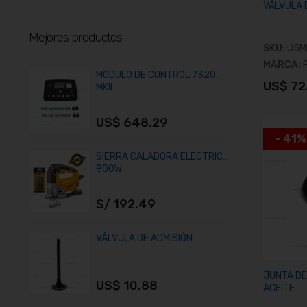
VÁLVULA D
Mejores productos
SKU:
U5M
MARCA:
MÓDULO DE CONTROL 7320
T
US$ 72
MKII
A
US$ 648.29
U
- 41%
SIERRA CALADORA ELÉCTRICA
J
800W
S/ 192.49
U
VÁLVULA DE ADMISIÓN
A
JUNTA DE
US$ 10.88
U
ACEITE