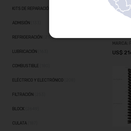
artículos
KITS DE REPARACIÓN
22
VÁLVULA D
artículos
ADMISIÓN
133
SKU:
413
artículos
REFRIGERACIÓN
210
MARCA:
artículos
LUBRICACIÓN
163
US$ 21
artículos
COMBUSTIBLE
180
A
artículos
ELÉCTRICO Y ELECTRÓNICO
208
artículos
FILTRACIÓN
253
artículos
BLOCK
2649
artículos
CULATA
187