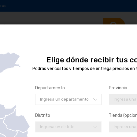
ras
Elige dónde recibir tus 
Podrás ver costos y tiempos de entrega precisos en 
sta
Se muestran
1
-
16
de
4515
resultados
Departamento
Provincia
Ingresa un departamento
Ingresa una
Distrito
Tienda (opcion
Ingresa un distrito
Ingresa una