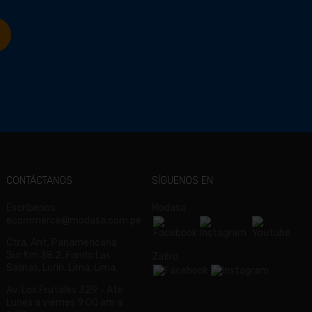
CONTÁCTANOS
SÍGUENOS EN
Escríbenos:
Modasa
ecommerce@modasa.com.pe
Ctra. Ant. Panamericana
Sur Km 38.2, Fundo Las
Zafiro
Salinas, Lurín, Lima, Lima.
Av. Los Frutales 329 - Ate
Lunes a viernes 9:00 am a