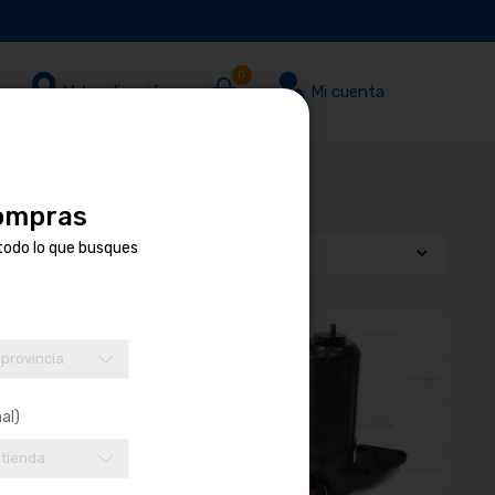
0
Mi localización
Mi cuenta
compras
todo lo que busques
 provincia
al)
 tienda