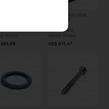
A DE ACEITE
CONJUNTO DE FILTRO DE
COMBUSTIBLE
4132F073
SKU:
4132A021
CA:
PERKINS
MARCA:
PERKINS
 581.88
US$ 811.67
Añadir al carrito
Añadir al carrito