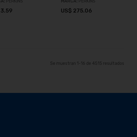
CA:
PERKINS
MARCA:
PERKINS
 3.59
US$ 275.06
Añadir al carrito
Añadir al carrito
Se muestran
1
-
16
de
4515
resultados