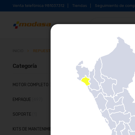
Venta telefónica 981037312
Tiendas
Seguimiento de comp
INICIO
REPUESTOS PARA MOTOR
Categoría
Parrilla
Li
artículos
MOTOR COMPLETO
5
artículos
EMPAQUE
497
artículo
SOPORTE
1
artículos
KITS DE MANTENIMIENTO
7