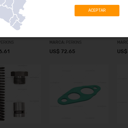
ACEPTAR
E ALIVIO DE ACEITE
CABEZAL DE FILTRO DE ACEITE
BOMB
71243
SKU:
3773A061
SKU:
PERKINS
MARCA:
PERKINS
MAR
6.61
US$ 72.65
US$
ñadir al carrito
Añadir al carrito