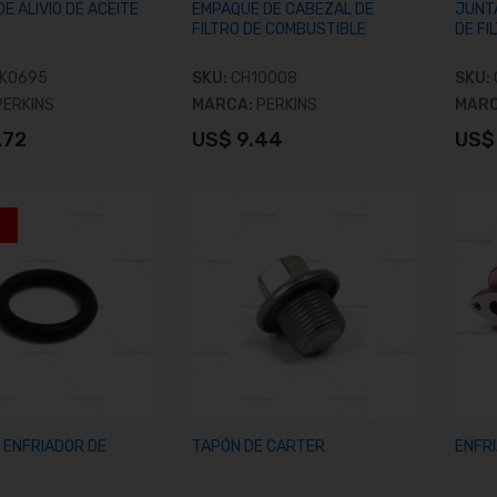
E ALIVIO DE ACEITE
EMPAQUE DE CABEZAL DE
JUNT
FILTRO DE COMBUSTIBLE
DE FI
K0695
SKU:
CH10008
SKU:
PERKINS
MARCA:
PERKINS
MAR
ERMOSTATO
TERMOSTATO
.72
US$ 9.44
US$
ñadir al carrito
Añadir al carrito
S$ 22.51
US$ 29.72
UEGO DE COJINETES
TERMOSTATO
S$ 80.18
US$ 134.72
BRAZADERA CARDAN
PERNO
 ENFRIADOR DE
TAPÓN DE CARTER
ENFRI
S$ 4.17
US$ 2.83