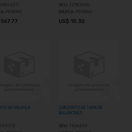
2486A217
SKU:
3218J606
CA:
PERKINS
MARCA:
PERKINS
 567.77
US$ 10.30
Añadir al carrito
Añadir al carrito
RTE DE VÁLVULA
CONJUNTO DE TAPA DE
BALANCINES
T417515
SKU:
T426694