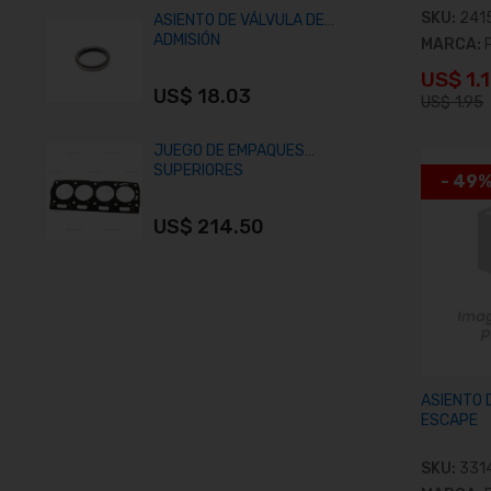
SKU:
241
ASIENTO DE VÁLVULA DE
C
ADMISIÓN
P
MARCA:
US$ 1.
US$ 18.03
U
US$ 1.95
A
JUEGO DE EMPAQUES
T
SUPERIORES
- 49
US$ 214.50
U
ASIENTO 
ESCAPE
SKU:
331