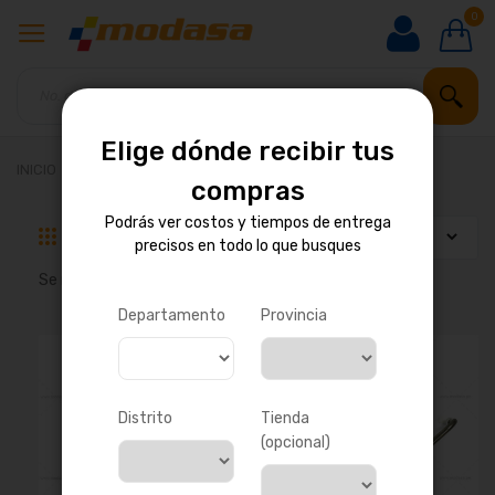
0
Elige dónde recibir tus
INICIO
REPUESTOS PARA MOTOR
COMBUSTIBLE
compras
Podrás ver costos y tiempos de entrega
Parrilla
Lista
precisos en todo lo que busques
Se muestran
1
-
16
de
180
resultados
Departamento
Provincia
Distrito
Tienda
(opcional)