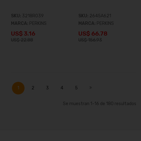
SKU:
3218R039
SKU:
2645A621
MARCA:
PERKINS
MARCA:
PERKINS
US$ 3.16
US$ 66.78
US$ 22.88
US$ 156.93
Añadir al carrito
Añadir al carrito
Página
Actualmente estás leyendo página
Página
Página
Página
Página
Página
Siguiente
1
2
3
4
5
Se muestran
1
-
16
de
180
resultados