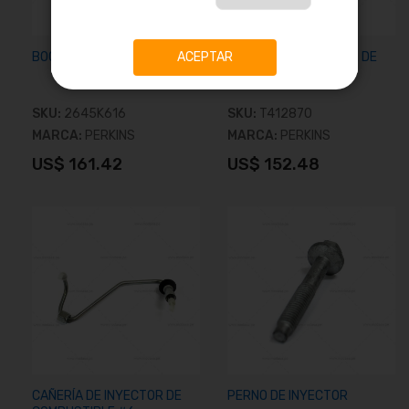
BOQUILLA DE INYECTOR
CAÑERÍA DE INYECTOR DE
ACEPTAR
COMBUSTIBLE #3
SKU:
2645K616
SKU:
T412870
MARCA:
PERKINS
MARCA:
PERKINS
US$ 161.42
US$ 152.48
Añadir al carrito
Añadir al carrito
CAÑERÍA DE INYECTOR DE
PERNO DE INYECTOR