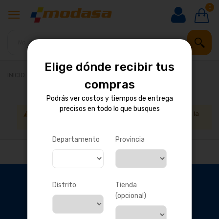
0
Elige dónde recibir tus
INICIO
BICICLETAS
COMPONENTES
SUSPENSIÓN
compras
Podrás ver costos y tiempos de entrega
precisos en todo lo que busques
No podemos encontrar productos que coincida con la
selección.
Departamento
Provincia
Distrito
Tienda
(opcional)
OBTÉN DESCUENTOS