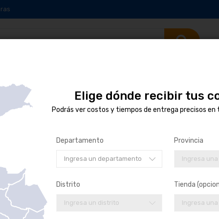
ras
Elige dónde recibir tus 
Podrás ver costos y tiempos de entrega precisos en 
sta
1
artículo
Departamento
Provincia
Ingresa un departamento
Ingresa una
Distrito
Tienda (opcion
Ingresa un distrito
Ingresa una