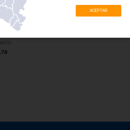
ACEPTAR
 EMBRAGUE 13"
630
BEPCO
.78
ñadir al carrito