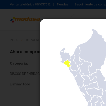
Venta telefónica 981037312
Tiendas
Seguimiento de comp
INICIO
REPUESTOS PARA BUSES Y CAMIONES
EMBRAGUE
Ahora comprando por
Parrilla
Li
Categoría
DISCOS DE EMBRAGUE
Eliminar todo