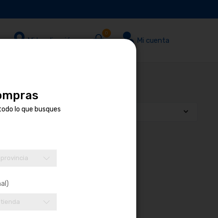
0
Mi localización
Mi cuenta
compras
todo lo que busques
 provincia
al)
 tienda