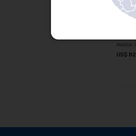
DISCO DE
SKU:
B54
MARCA:
US$ 82
A