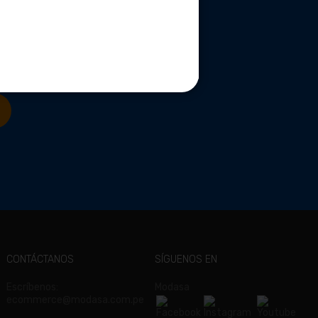
CONTÁCTANOS
SÍGUENOS EN
Escríbenos:
Modasa
ecommerce@modasa.com.pe