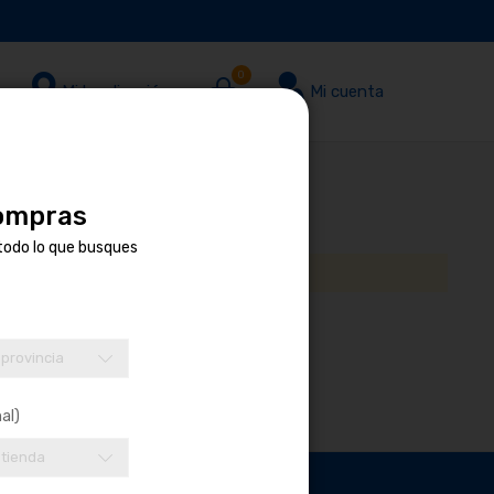
0
Mi localización
Mi cuenta
compras
todo lo que busques
 provincia
al)
 tienda