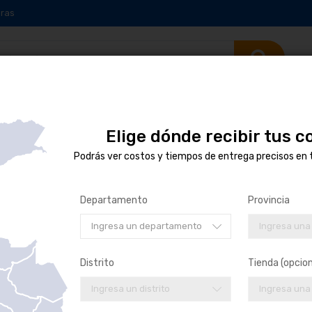
ras
Elige dónde recibir tus 
Podrás ver costos y tiempos de entrega precisos en 
podemos encontrar productos que coincida con la selección.
Departamento
Provincia
Ingresa un departamento
Ingresa una
Distrito
Tienda (opcion
Ingresa un distrito
Ingresa una