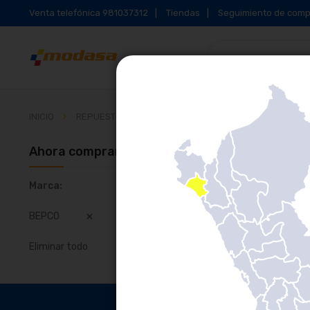
Venta telefónica 981037312
Tiendas
Seguimiento de comp
INICIO
REPUESTOS PARA BUSES Y CAMIONES
EMBRAGUE
Ahora comprando por
No 
Marca
BEPCO
Eliminar todo