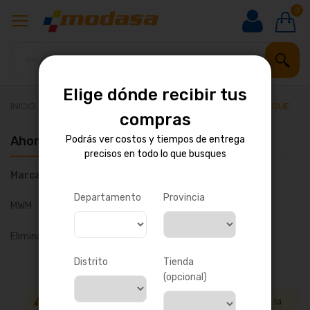
0
Elige dónde recibir tus
INICIO
REPUESTOS PARA BUSES Y CAMIONES
EMBRAGUE
compras
Ahora comprando por
Podrás ver costos y tiempos de entrega
precisos en todo lo que busques
Marca
Departamento
Provincia
MWM
Eliminar todo
Distrito
Tienda
(opcional)
No podemos encontrar productos que coincida con la