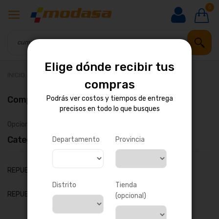
0
Elige dónde recibir tus
INICIO
Resultados de búsqueda para: 'cummins'
compras
Comprar por
Podrás ver costos y tiempos de entrega
precisos en todo lo que busques
Opciones de compra
Categoría
Departamento
Provincia
artículo
REPUESTOS PARA MOTOR
120
Distrito
Tienda
artículo
REPUESTOS PARA BUSES Y CAMIONES
1
(opcional)