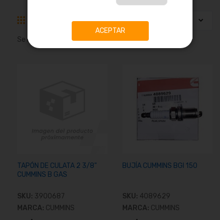
Parrilla
Lista
ACEPTAR
Se muestran
1
-
16
de
121
resultados
TAPÓN DE CULATA 2 3/8"
BUJÍA CUMMINS BGI 150
CUMMINS B GAS
SKU:
3900687
SKU:
4089629
MARCA:
CUMMINS
MARCA:
CUMMINS