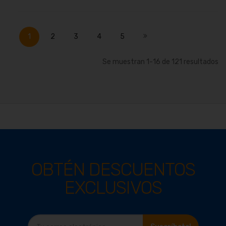
Página
Actualmente estás leyendo página
Página
Página
Página
Página
Página
Siguiente
1
2
3
4
5
Se muestran
1
-
16
de
121
resultados
OBTÉN DESCUENTOS
EXCLUSIVOS