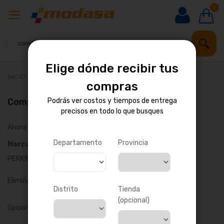
0
Elige dónde recibir tus
INICIO
Resultados de búsqueda para: 'combustible'
compras
Comprar por
Podrás ver costos y tiempos de entrega
precisos en todo lo que busques
Ahora comprando por
Departamento
Provincia
Marca
PERKINS
Quitar este producto
Eliminar todo
Distrito
Tienda
(opcional)
Opciones de compra