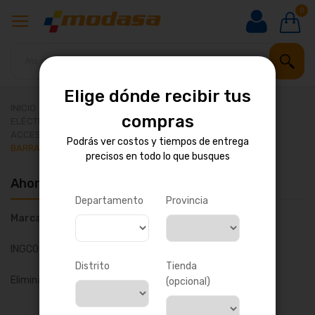
0
Elige dónde recibir tus
INICIO
HERRAMIENTAS Y MAQUINARIA
compras
ELÉCTRICAS E INALÁMBRICAS
ACCESORIOS DE HERRAMIENTAS ELÉCTRICAS
Podrás ver costos y tiempos de entrega
BARRAS Y EXTENSIONES
precisos en todo lo que busques
Ahora comprando por
Departamento
Provincia
Marca
INGCO
Distrito
Tienda
Eliminar todo
(opcional)