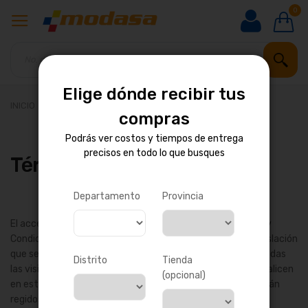
0
Elige dónde recibir tus
INICIO
Términos y condiciones
compras
Podrás ver costos y tiempos de entrega
precisos en todo lo que busques
Términos y condiciones
Departamento
Provincia
El acceso y uso de este sitio web se rige por los "Términos y
Condiciones" descritos a continuación, así como por la legislación
que se aplique en la República de Perú. En consecuencia, todas
Distrito
Tienda
las visitas y todos los contratos y transacciones que se realicen
(opcional)
en este sitio, como asimismo sus efectos jurídicos, quedarán
regidos por estas reglas y sometidas a esta legislación.