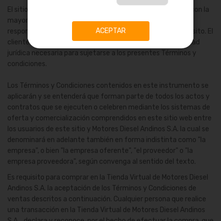
El sitio web se encuentra dirigido a personas que cuenten con la
mayoría de edad, en ese sentido, el titular no tendrá
ACEPTAR
responsabilidad alguna por el incumplimiento de este requisito. El
cliente declara ser mayor de edad y disponer de la capacidad
jurídica necesaria para sujetarse a los presentes Términos y
condiciones.
Los Términos y Condiciones contenidos en este instrumento se
aplicarán y se entenderá que forman parte de todos los actos y
contratos que se ejecuten o celebren mediante los sistemas de
oferta y comercialización comprendidos en este sitio web entre
los usuarios de este sitio y Motores Diesel Andinos S.A. la cual se
denominará en adelante también en forma indistinta como "la
empresa", o bien "la empresa oferente", "el proveedor" o "la
empresa proveedora", según convenga al sentido del texto.
Es requisito para comprar en la Tienda Virtual de Motores Diesel
Andinos S.A. la aceptación de los Términos y Condiciones de
ventas descritos a continuación. Cualquier persona que realice
una transacción en la Tienda Virtual de Motores Diesel Andinos
S.A. declara y reconoce, por el hecho de efectuar la compra, que