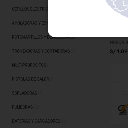
artículos
CEPILLOS ELÉCTRICOS PARA MADERA
2
SIERRA I
1800W
artículos
AMOLADORAS Y ESMERILES
5
SKU:
BM2
artículos
ROTOMARTILLOS Y DEMOLEDORES
7
MARCA:
S/ 1,0
artículo
TRONZADORAS Y CORTADORAS
1
A
artículo
MULTIPROPOSITOS
1
artículo
PISTOLAS DE CALOR
1
artículo
SOPLADORAS
1
artículos
PULIDORAS
2
artículos
BATERÍAS Y CARGADORES
6