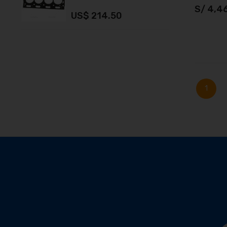
S/ 4,4
US$ 214.50
U
A
Página
Actual
1