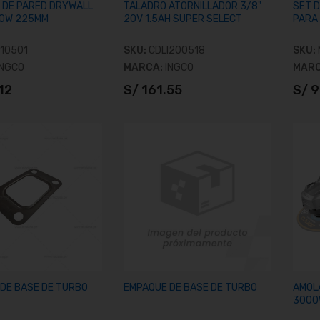
 DE PARED DRYWALL
TALADRO ATORNILLADOR 3/8"
SET D
50W 225MM
20V 1.5AH SUPER SELECT
PARA 
10501
SKU:
CDLI200518
SKU:
INGCO
MARCA:
INGCO
MAR
12
S/ 161.55
S/ 
ñadir al carrito
Añadir al carrito
ERMOSTATO
TERMOSTATO
DE BASE DE TURBO
EMPAQUE DE BASE DE TURBO
AMOL
3000