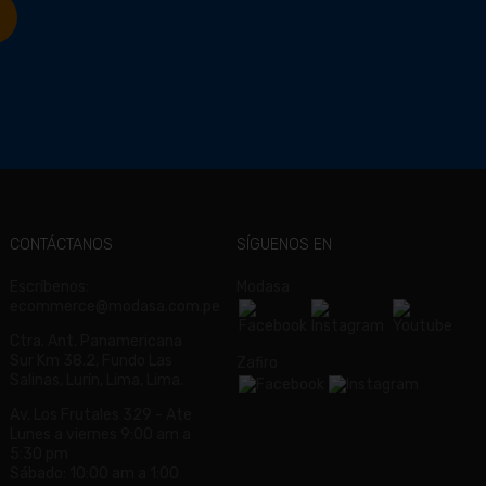
CONTÁCTANOS
SÍGUENOS EN
Escríbenos:
Modasa
ecommerce@modasa.com.pe
Ctra. Ant. Panamericana
Sur Km 38.2, Fundo Las
Zafiro
Salinas, Lurín, Lima, Lima.
Av. Los Frutales 329 - Ate
Lunes a viernes 9:00 am a
5:30 pm
Sábado: 10:00 am a 1:00