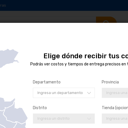
ras
Elige dónde recibir tus 
Podrás ver costos y tiempos de entrega precisos en 
sta
Se muestran
1
-
16
de
62
resultados
Departamento
Provincia
Ingresa un departamento
Ingresa una
Distrito
Tienda (opcion
Ingresa un distrito
Ingresa una