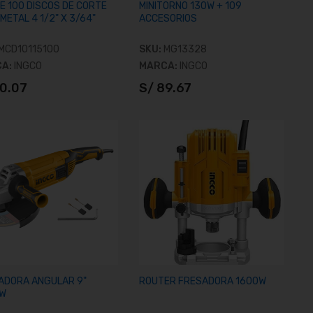
E 100 DISCOS DE CORTE
MINITORNO 130W + 109
METAL 4 1/2" X 3/64"
ACCESORIOS
MCD10115100
SKU:
MG13328
CA:
INGCO
MARCA:
INGCO
90.07
S/ 89.67
Añadir al carrito
Añadir al carrito
ADORA ANGULAR 9"
ROUTER FRESADORA 1600W
W