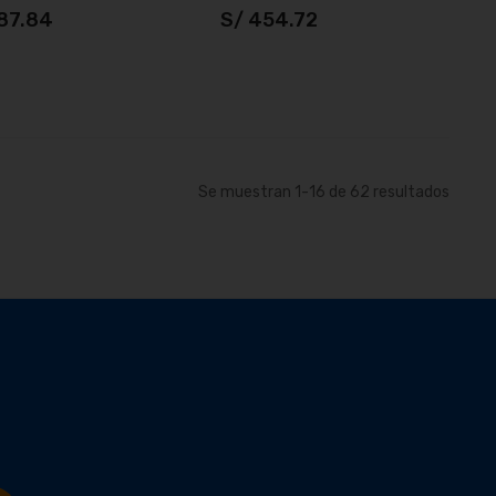
187.84
S/ 454.72
Añadir al carrito
Añadir al carrito
Se muestran
1
-
16
de
62
resultados