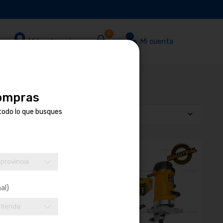
0
Mi localización
Mi cuenta
compras
todo lo que busques
 provincia
al)
 tienda