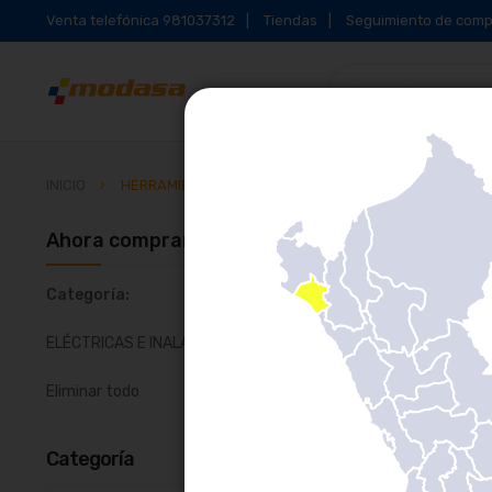
Venta telefónica 981037312
Tiendas
Seguimiento de comp
INICIO
HERRAMIENTAS Y MAQUINARIA
Ahora comprando por
Parrilla
Li
Categoría
ELÉCTRICAS E INALÁMBRICAS
Eliminar todo
Categoría