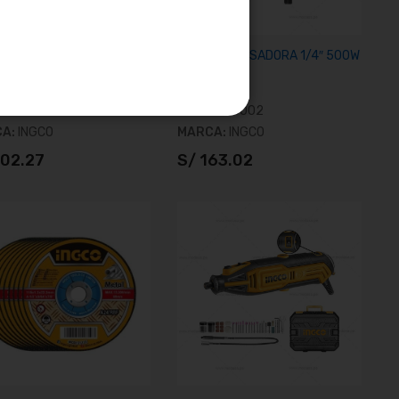
E AMOLADORA 4 1/2" 20V
ROUTER FRESADORA 1/4″ 500W
BATERÍAS 4AH Y CARGADOR
INDUSTRIAL
CAGLI2011582
SKU:
PLM5002
CA:
INGCO
MARCA:
INGCO
402.27
S/ 163.02
Añadir al carrito
Añadir al carrito