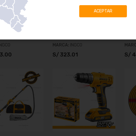
ACEPTAR
NGLETADORA 10"
TALADRO ATORNILLADOR
KIT D
PERCUTOR 3/8" 45NM 20V
+ 2 
SUPER SELECT
S18004
SKU:
CIDLI20012
SKU:
INGCO
MARCA:
INGCO
MAR
93.00
S/ 323.01
S/ 
ñadir al carrito
Añadir al carrito