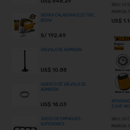
US$ 648.29
U
SKU:
961
MARCA:
SIERRA CALADORA ELÉCTRICA
J
US$ 1.
800W
A
S/ 192.49
U
VÁLVULA DE ADMISIÓN
A
US$ 10.88
U
ASIENTO DE VÁLVULA DE
C
ADMISIÓN
P
APISONA
US$ 18.03
U
5.5HP 4K
JUEGO DE EMPAQUES
T
SKU:
GRT
SUPERIORES
MARCA: