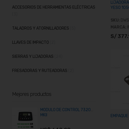
LIJADORA
ACCESORIOS DE HERRAMIENTAS ELÉCTRICAS
YESO 10
artículos
3
SKU:
DWS
MARCA:
artículos
TALADROS Y ATORNILLADORES
5
S/ 377.
artículos
LLAVES DE IMPACTO
2
A
artículos
SIERRAS Y LIJADORAS
24
artículos
FRESADORAS Y RUTEADORAS
2
Mejores productos
MÓDULO DE CONTROL 7320
T
MKII
EMPAQUE 