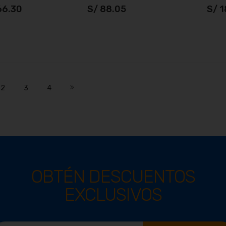
66.30
S/ 88.05
S/ 
S$ 29.58
ñadir al carrito
Añadir al carrito
mente estás leyendo página
Página
Página
Página
Página
Siguiente
2
3
4
OBTÉN DESCUENTOS
EXCLUSIVOS