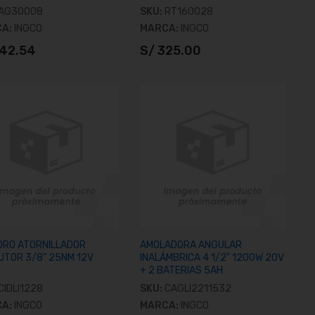
AG30008
SKU:
RT160028
CA:
INGCO
MARCA:
INGCO
342.54
S/ 325.00
Añadir al carrito
Añadir al carrito
DRO ATORNILLADOR
AMOLADORA ANGULAR
UTOR 3/8" 25NM 12V
INALÁMBRICA 4 1/2" 1200W 20V
+ 2 BATERIAS 5AH
CIDLI1228
SKU:
CAGLI2211532
CA:
INGCO
MARCA:
INGCO