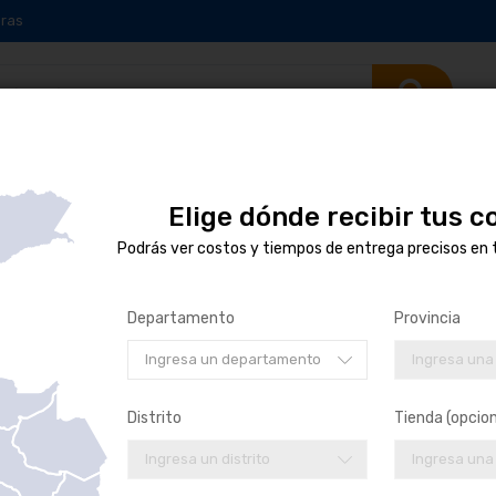
ras
Elige dónde recibir tus 
Podrás ver costos y tiempos de entrega precisos en 
sta
1
artículo
Departamento
Provincia
Ingresa un departamento
Ingresa una
Distrito
Tienda (opcion
Ingresa un distrito
Ingresa una