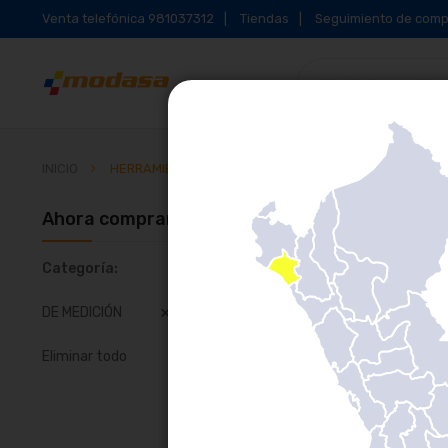
Venta telefónica 981037312
Tiendas
Seguimiento de comp
INICIO
HERRAMIENTAS Y MAQUINARIA
Ahora comprando por
Parrilla
Li
Categoría
DE MEDICIÓN
Eliminar todo