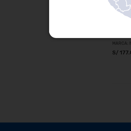
MEDIDOR 
DE 60 MT
SKU:
HLD
MARCA:
S/ 177
A