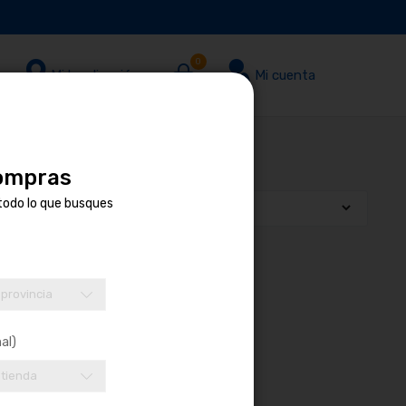
0
Mi localización
Mi cuenta
compras
todo lo que busques
 provincia
al)
 tienda