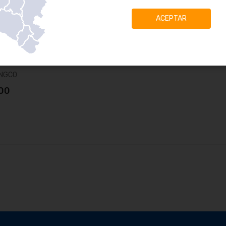
ACEPTAR
DE DISTANCIA LÁSER
S
D0608
INGCO
.00
ñadir al carrito