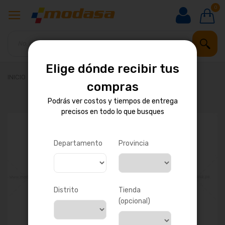
0
Elige dónde recibir tus
INICIO
AMORTIGUADOR DELANTERO
compras
Podrás ver costos y tiempos de entrega
precisos en todo lo que busques
Saltar
al
final
de
Departamento
Provincia
la
galería
de
imágenes
Distrito
Tienda
(opcional)