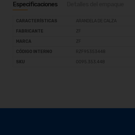
galería
Especificaciones
Detalles del empaque
de
imágenes
CARACTERÍSTICAS
ARANDELA DE CALZA
FABRICANTE
ZF
MARCA
ZF
CÓDIGO INTERNO
RZF95353448
SKU
0095.353.448