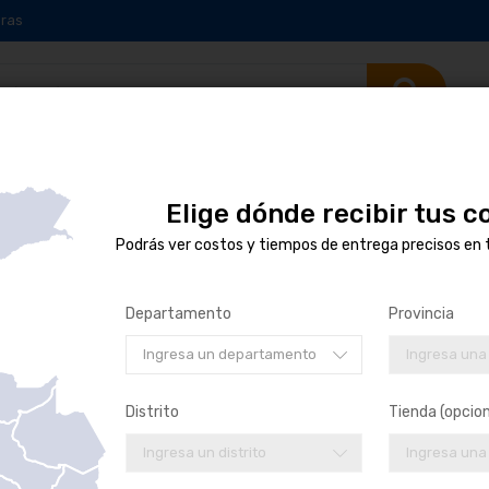
ras
Elige dónde recibir tus 
ARANDELA D
Podrás ver costos y tiempos de entrega precisos en 
US$ 2.70
/ UN
Departamento
Provincia
SKU:
0095.353.448
MARCA:
ZF
Ingresa un departamento
Ingresa una
ARANDELA DE CALZA
Distrito
Tienda (opcion
Ingresa un distrito
Ingresa una