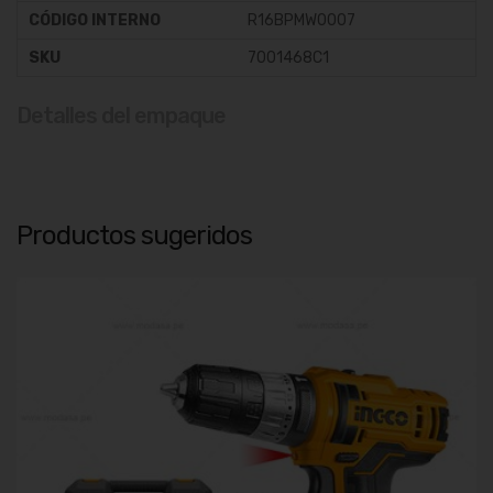
CÓDIGO INTERNO
R16BPMW0007
SKU
7001468C1
Detalles del empaque
Productos sugeridos