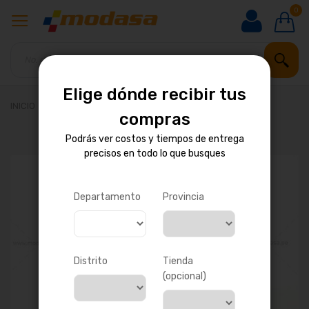
0
Elige dónde recibir tus
INICIO
BOCINA DE BIELA
compras
Podrás ver costos y tiempos de entrega
precisos en todo lo que busques
Saltar
al
final
de
Departamento
Provincia
la
galería
de
imágenes
Distrito
Tienda
(opcional)