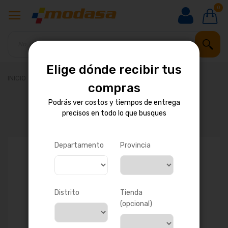
0
Elige dónde recibir tus
INICIO
BOMBA DE AGUA
compras
Podrás ver costos y tiempos de entrega
precisos en todo lo que busques
Saltar
al
final
de
Departamento
Provincia
la
galería
de
imágenes
Distrito
Tienda
(opcional)