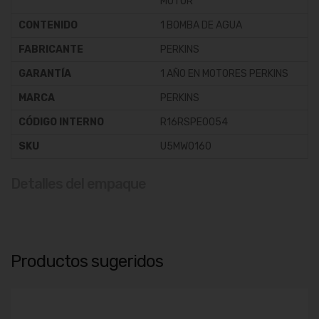
MOTOR
CONTENIDO
1 BOMBA DE AGUA
FABRICANTE
PERKINS
GARANTÍA
1 AÑO EN MOTORES PERKINS
MARCA
PERKINS
CÓDIGO INTERNO
R16RSPE0054
SKU
U5MW0160
Detalles del empaque
Productos sugeridos