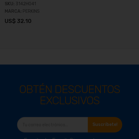
SKU:
3142H041
MARCA:
PERKINS
US$ 32.10
OBTÉN DESCUENTOS
EXCLUSIVOS
Ver producto
Suscríbete!