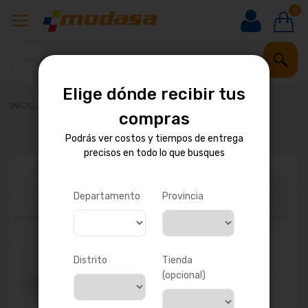
0
Elige dónde recibir tus
INICIO
BOMBA DE AGUA
compras
Podrás ver costos y tiempos de entrega
precisos en todo lo que busques
Saltar
al
final
de
Departamento
Provincia
la
galería
de
imágenes
Distrito
Tienda
(opcional)