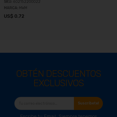
SKU:
602152200022
MARCA:
MWM
US$ 0.72
OBTÉN DESCUENTOS
EXCLUSIVOS
Ver producto
Suscríbete!
Escribe tu Email. Siempre tenemos