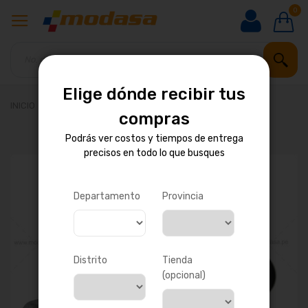
0
Elige dónde recibir tus
INICIO
CILINDRO MAESTRO DE EMBRAGUE
compras
Podrás ver costos y tiempos de entrega
precisos en todo lo que busques
Saltar
al
final
de
Departamento
Provincia
la
galería
de
imágenes
Distrito
Tienda
(opcional)