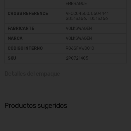
EMBRAGUE
CROSS REFERENCE
VFCC04500, 0504441,
SD513366, TD513366
FABRICANTE
VOLKSWAGEN
MARCA
VOLKSWAGEN
CÓDIGO INTERNO
R06SFVW0010
SKU
2P0721405
Detalles del empaque
Productos sugeridos