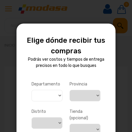
0
Elige dónde recibir tus
INICIO
CONJUNTO DE TAPA DE BALANCINES
compras
Podrás ver costos y tiempos de entrega
precisos en todo lo que busques
Saltar
al
final
de
Departamento
Provincia
la
galería
de
imágenes
Distrito
Tienda
(opcional)