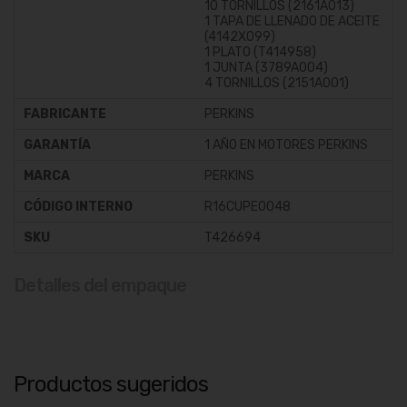
10 TORNILLOS (2161A013)
1 TAPA DE LLENADO DE ACEITE
(4142X099)
1 PLATO (T414958)
1 JUNTA (3789A004)
4 TORNILLOS (2151A001)
FABRICANTE
PERKINS
GARANTÍA
1 AÑO EN MOTORES PERKINS
MARCA
PERKINS
CÓDIGO INTERNO
R16CUPE0048
SKU
T426694
Detalles del empaque
Productos sugeridos