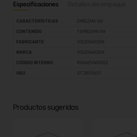
galería
Especificaciones
Detalles del empaque
de
imágenes
CARACTERÍSTICAS
EMBLEMA VW
CONTENIDO
1 EMBLEMA VW
FABRICANTE
VOLKSWAGEN
MARCA
VOLKSWAGEN
CÓDIGO INTERNO
R06AOVW0002
SKU
2TJ853601
Productos sugeridos