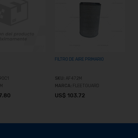
FILTRO DE AIRE PRIMARIO
F
90C1
SKU:
AF472M
S
M
MARCA:
FLEETGUARD
M
7.80
US$ 103.72
U
er producto
Ver producto