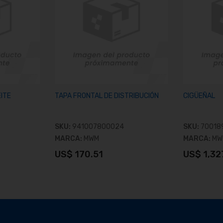
EITE
TAPA FRONTAL DE DISTRIBUCIÓN
CIGÜEÑAL
SKU:
941007800024
SKU:
70018
MARCA:
MWM
MARCA:
MW
US$ 170.51
US$ 1,32
to
Ver producto
V