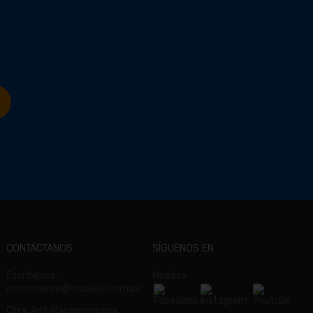
CONTÁCTANOS
SÍGUENOS EN
Escríbenos:
Modasa
ecommerce@modasa.com.pe
Ctra. Ant. Panamericana