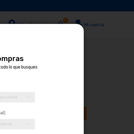
0
Mi localización
Mi cuenta
compras
W
todo lo que busques
IDAD
 provincia
al)
Añadir al carrito
 tienda