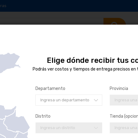
ras
Elige dónde recibir tus 
EMBLEMA V
Podrás ver costos y tiempos de entrega precisos en 
US$ 8.98
/ UN
Departamento
Provincia
SKU:
2TJ853601
MARCA:
VOLKSWAGEN
Ingresa un departamento
Ingresa una
Distrito
Tienda (opcion
Ingresa un distrito
Ingresa una