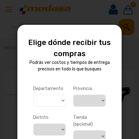
0
Elige dónde recibir tus
INICIO
EMPAQUE DE TAPA DE BALANCINES
compras
Podrás ver costos y tiempos de entrega
precisos en todo lo que busques
Saltar
al
final
de
Departamento
Provincia
la
galería
de
imágenes
Distrito
Tienda
(opcional)