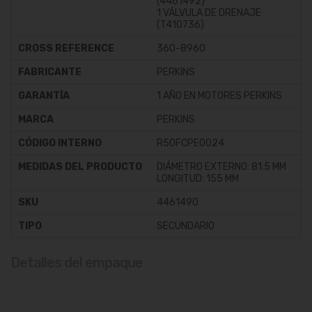
(4461492)
1 VÁLVULA DE DRENAJE
(T410736)
CROSS REFERENCE
360-8960
FABRICANTE
PERKINS
GARANTÍA
1 AÑO EN MOTORES PERKINS
MARCA
PERKINS
CÓDIGO INTERNO
R50FCPE0024
MEDIDAS DEL PRODUCTO
DIÁMETRO EXTERNO: 81.5 MM
LONGITUD: 155 MM
SKU
4461490
TIPO
SECUNDARIO
Detalles del empaque