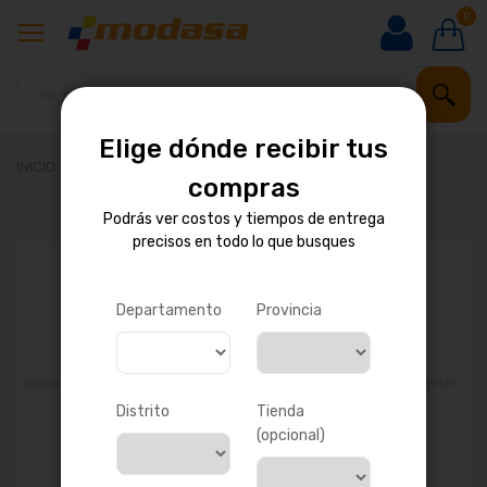
0
Elige dónde recibir tus
INICIO
FILTRO DE COMBUSTIBLE
compras
Podrás ver costos y tiempos de entrega
precisos en todo lo que busques
Saltar
al
final
de
Departamento
Provincia
la
galería
de
imágenes
Distrito
Tienda
(opcional)