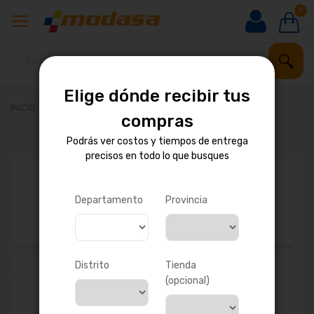
0
Elige dónde recibir tus
INICIO
PALANCA DE CAMBIOS
compras
Podrás ver costos y tiempos de entrega
precisos en todo lo que busques
Saltar
al
final
de
Departamento
Provincia
la
galería
de
imágenes
Distrito
Tienda
(opcional)