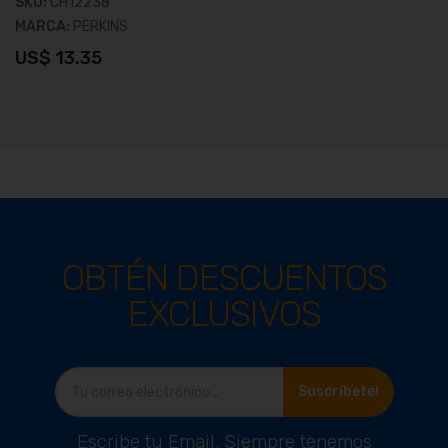
SKU:
CH12238
MARCA:
PERKINS
US$ 13.35
OBTÉN DESCUENTOS
EXCLUSIVOS
Ver producto
Suscríbete!
Escribe tu Email. Siempre tenemos