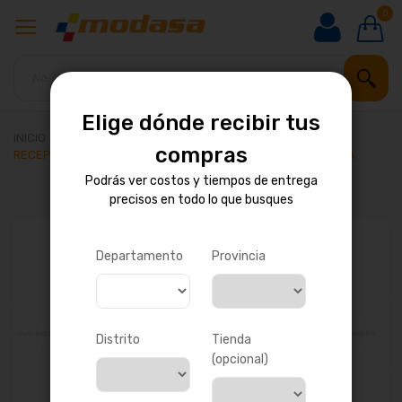
0
Elige dónde recibir tus
INICIO
compras
RECEPCION DE GOMA DE BARRA ESTABILIZADORA DELANTERA
Podrás ver costos y tiempos de entrega
precisos en todo lo que busques
Saltar
al
final
Departamento
Provincia
de
la
galería
de
imágenes
Distrito
Tienda
(opcional)