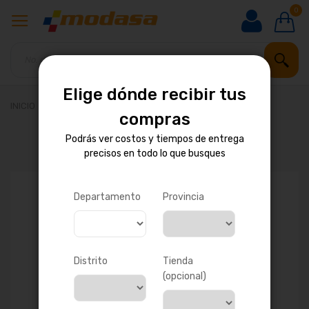
0
Elige dónde recibir tus
INICIO
TAMBOR DE FRENO POSTERIOR
compras
Podrás ver costos y tiempos de entrega
precisos en todo lo que busques
Saltar
al
final
de
Departamento
Provincia
la
galería
de
imágenes
Distrito
Tienda
(opcional)