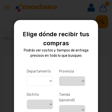
0
Elige dónde recibir tus
INICIO
TRANSF TRIF SECO 500KVA 20-10/0.4KV DYN5
compras
Podrás ver costos y tiempos de entrega
precisos en todo lo que busques
Saltar
al
final
de
Departamento
Provincia
la
galería
de
imágenes
Distrito
Tienda
(opcional)