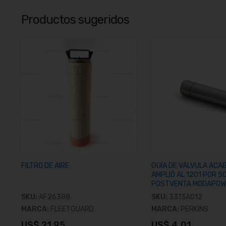
Productos sugeridos
FILTRO DE AIRE
GUÍA DE VÁLVULA ACA
AMPLIÓ AL 1201 POR S
POSTVENTA MODAPOW
SKU:
AF26388
SKU:
3313A012
MARCA:
FLEETGUARD
MARCA:
PERKINS
US$ 21.95
US$ 4.01