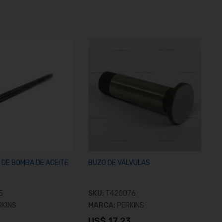
DE BOMBA DE ACEITE
BUZO DE VÁLVULAS
L
5
SKU:
T420076
S
RKINS
MARCA:
PERKINS
M
US$ 17.23
U