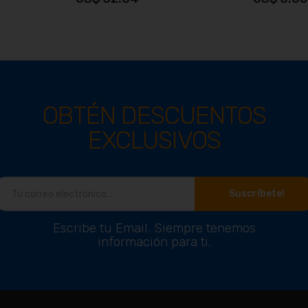
to
Ver producto
V
OBTÉN DESCUENTOS
EXCLUSIVOS
Suscríbete!
Escribe tu Email. Siempre tenemos
información para ti.