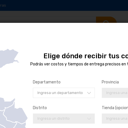
ras
Elige dónde recibir tus 
VÁLVULA DE 
Podrás ver costos y tiempos de entrega precisos en 
US$ 216.61
/
Departamento
Provincia
SKU:
41371243
MARCA:
PERKINS
Ingresa un departamento
Ingresa una
Distrito
Tienda (opcion
Ingresa un distrito
Ingresa una