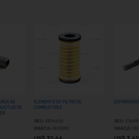
BADA SE
ELEMENTO DE FILTRO DE
ESPÁRRAGO 
OLICITUD DE
COMBUSTIBLE
ER
SKU:
4816636
SKU:
31649
MARCA:
PERKINS
MARCA:
PE
US$ 32.64
US$ 3.65