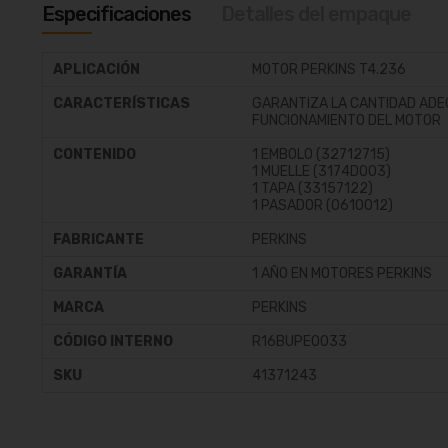
galería
Especificaciones
Detalles del empaque
de
imágenes
APLICACIÓN
MOTOR PERKINS T4.236
CARACTERÍSTICAS
GARANTIZA LA CANTIDAD ADE
FUNCIONAMIENTO DEL MOTOR
CONTENIDO
1 EMBOLO (32712715)
1 MUELLE (3174D003)
1 TAPA (33157122)
1 PASADOR (0610012)
FABRICANTE
PERKINS
GARANTÍA
1 AÑO EN MOTORES PERKINS
MARCA
PERKINS
CÓDIGO INTERNO
R16BUPE0033
SKU
41371243