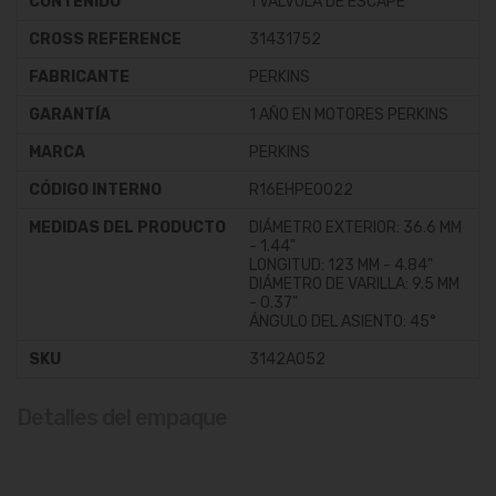
CONTENIDO
1 VÁLVULA DE ESCAPE
CROSS REFERENCE
31431752
FABRICANTE
PERKINS
GARANTÍA
1 AÑO EN MOTORES PERKINS
MARCA
PERKINS
CÓDIGO INTERNO
R16EHPE0022
MEDIDAS DEL PRODUCTO
DIÁMETRO EXTERIOR: 36.6 MM
- 1.44"
LONGITUD: 123 MM - 4.84"
DIÁMETRO DE VARILLA: 9.5 MM
- 0.37"
ÁNGULO DEL ASIENTO: 45°
SKU
3142A052
Detalles del empaque