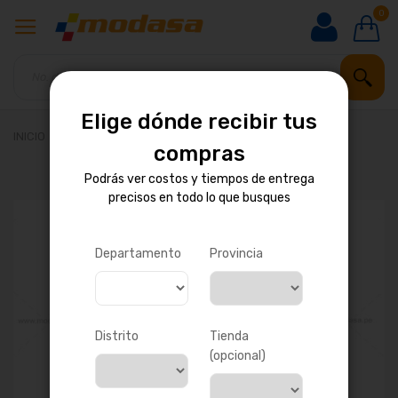
0
Elige dónde recibir tus
INICIO
VÁLVULA DE ESCAPE
compras
Podrás ver costos y tiempos de entrega
precisos en todo lo que busques
Saltar
al
final
de
Departamento
Provincia
la
galería
de
imágenes
Distrito
Tienda
(opcional)