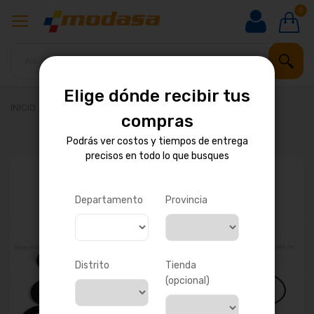
0
Elige dónde recibir tus
INICIO
JUEGO DE PIEZAS DE CAJA DE DIRECCIÓN
compras
Podrás ver costos y tiempos de entrega
precisos en todo lo que busques
Saltar
al
final
de
Departamento
Provincia
la
galería
de
imágenes
Distrito
Tienda
(opcional)