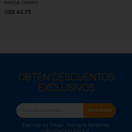
MARCA:
CUMMINS
US$ 42.75
OBTÉN DESCUENTOS
EXCLUSIVOS
Ver producto
Suscríbete!
Escribe tu Email. Siempre tenemos
información para ti.